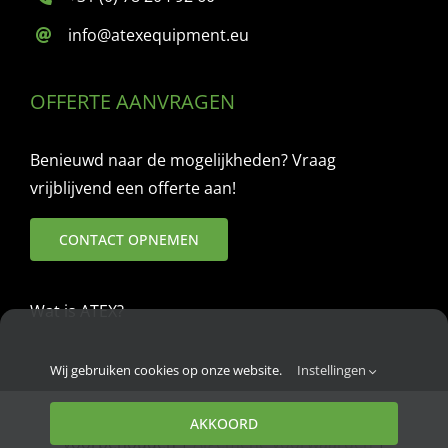
info@atexequipment.eu
OFFERTE AANVRAGEN
Benieuwd naar de mogelijkheden? Vraag
vrijblijvend een offerte aan!
CONTACT OPNEMEN
Wat is ATEX?
Wij gebruiken cookies op onze website.
Instellingen
©
2026 ATEX EQUIPMENT | Alle rechten
AKKOORD
voorbehouden |
Algemene voorwaarden
|